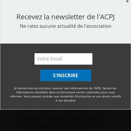
✕
Recevez la newsletter de l'ACPJ
Ne ratez aucune actualité de l'association
NOTRE CHARTE
Nous considérons que toutes ces assertions
tiennent davantage de la caricature que
des réalités de terrain, bien plus complexes
Je donne mon accord pour recevoir des informations de l'ACPJ. Seules les
informations récoltées dans ce formulaire seront collectées pour vous
et qui véhiculent des clichés sur les
informer. Vous pouvez accéder aux modalités d'utilisation et aux droits relatifs
à vos données
professionnels de la sécurité et de la
justice, comme sur certaines parties de la
population. Nous avons choisi, citoyens,
policiers, magistrats et autres