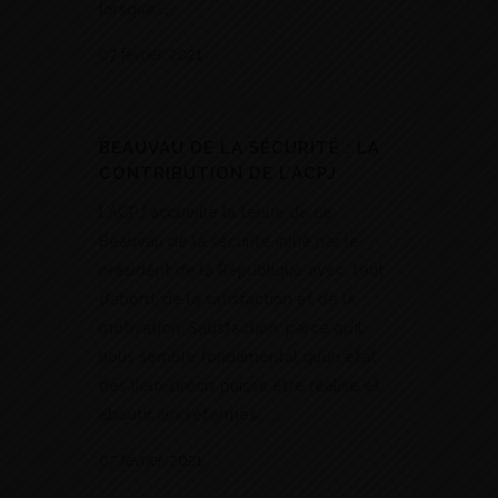
lorsque......
07 février, 2021
BEAUVAU DE LA SÉCURITÉ : LA
CONTRIBUTION DE L’ACPJ
L’ACPJ accueille la tenue de ce
Beauvau de la sécurité initié par le
président de la République avec, tout
d’abord, de la satisfaction et de la
motivation. Satisfaction, parce qu’il
nous semble fondamental qu’un état
des lieux précis puisse être réalisé et
aboutir aux réformes,......
07 février, 2021