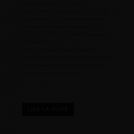
l’être la précédente. Si déjà,
collectivement, nous pouvions, avec l’aide
des soignants et en récompense de leur
travail acharné, nous débarrasser de ce
virus, alors cette année aurait déjà gagné à
être connue.
Point de malheur non plus lorsque, à
hauteur de notre association, nous sommes
toujours autant mobilisés pour tenter de
faire bouger quelques lignes.
LIRE LA SUITE