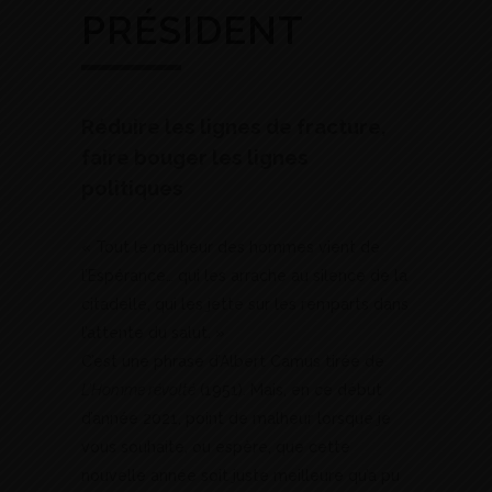
PRÉSIDENT
Réduire les lignes de fracture,
faire bouger les lignes
politiques
« Tout le malheur des hommes vient de
l’Espérance… qui les arrache au silence de la
citadelle, qui les jette sur les remparts dans
l’attente du salut. »
C’est une phrase d’Albert Camus tirée de
L’Homme révolté
(1951). Mais, en ce début
d’année 2021, point de malheur lorsque je
vous souhaite, ou espère, que cette
nouvelle année soit juste meilleure qu’a pu