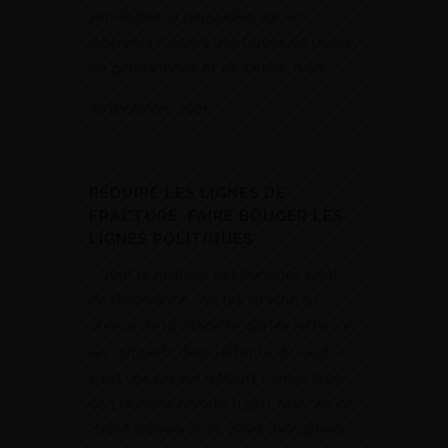
sensibiliser la population sur les
différents métiers des forces de police,
de gendarmerie et de justice, mais......
30 décembre, 2021
RÉDUIRE LES LIGNES DE
FRACTURE, FAIRE BOUGER LES
LIGNES POLITIQUES
« Tout le malheur des hommes vient
de l’Espérance… qui les arrache au
silence de la citadelle, qui les jette sur
les remparts dans l’attente du salut. »
C’est une phrase d’Albert Camus tirée
de L’Homme révolté (1951). Mais, en ce
début d’année 2021, point de malheur