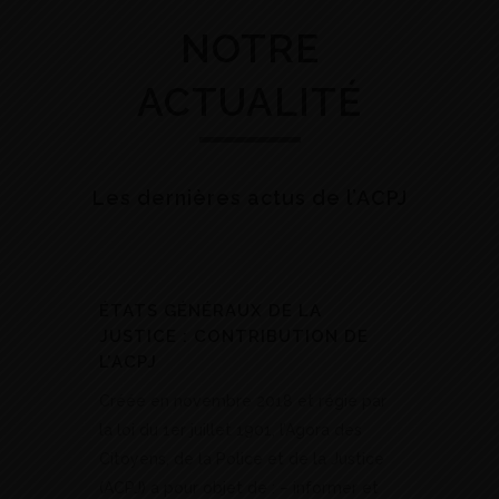
NOTRE
ACTUALITÉ
Les dernières actus de l’ACPJ
ÉTATS GÉNÉRAUX DE LA
JUSTICE : CONTRIBUTION DE
L’ACPJ
Créée en novembre 2018 et régie par
la loi du 1er juillet 1901, l’Agora des
Citoyens, de la Police et de la Justice
(ACPJ) a pour objet de : – informer et